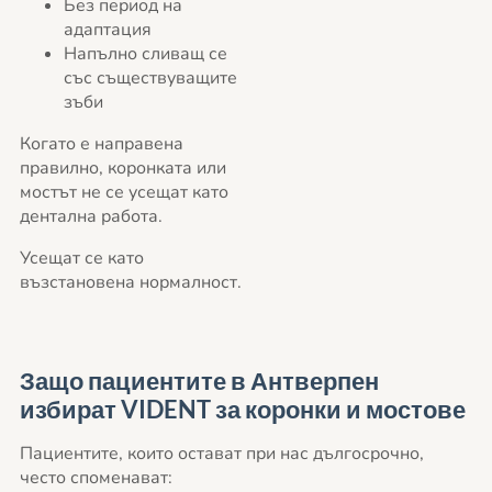
Без период на
адаптация
Напълно сливащ се
със съществуващите
зъби
Когато е направена
правилно, коронката или
мостът не се усещат като
дентална работа.
Усещат се като
възстановена нормалност.
Защо пациентите в Антверпен
избират VIDENT за коронки и мостове
Пациентите, които остават при нас дългосрочно,
често споменават: