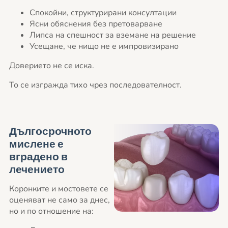
Спокойни, структурирани консултации
Ясни обяснения без претоварване
Липса на спешност за вземане на решение
Усещане, че нищо не е импровизирано
Доверието не се иска.
То се изгражда тихо чрез последователност.
Дългосрочното
мислене е
вградено в
лечението
Коронките и мостовете се
оценяват не само за днес,
но и по отношение на: