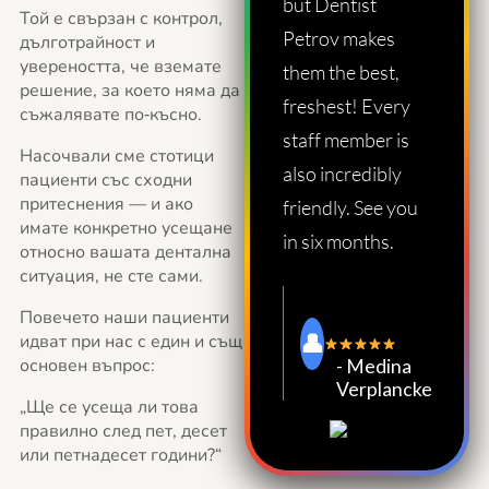
but Dentist
Той е свързан с контрол,
Petrov makes
дълготрайност и
увереността, че вземате
them the best,
решение, за което няма да
freshest! Every
съжалявате по‑късно.
staff member is
Насочвали сме стотици
also incredibly
пациенти със сходни
притеснения — и ако
friendly. See you
имате конкретно усещане
in six months.
относно вашата дентална
ситуация, не сте сами.
Повечето наши пациенти
идват при нас с един и същ
основен въпрос:
- Medina
Verplancke
„Ще се усеща ли това
правилно след пет, десет
или петнадесет години?“