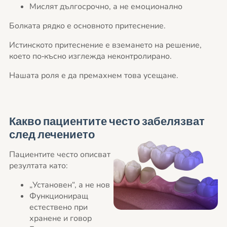
Мислят дългосрочно, а не емоционално
Болката рядко е основното притеснение.
Истинското притеснение е вземането на решение,
което по‑късно изглежда неконтролирано.
Нашата роля е да премахнем това усещане.
Какво пациентите често забелязват
след лечението
Пациентите често описват
резултата като:
„Установен“, а не нов
Функциониращ
естествено при
хранене и говор