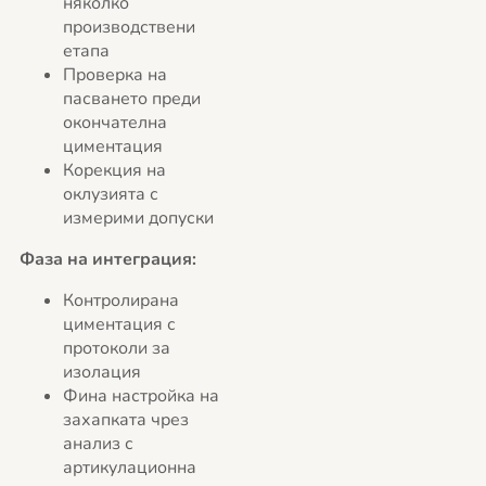
няколко
производствени
етапа
Проверка на
пасването преди
окончателна
циментация
Корекция на
оклузията с
измерими допуски
Фаза на интеграция:
Контролирана
циментация с
протоколи за
изолация
Фина настройка на
захапката чрез
анализ с
артикулационна