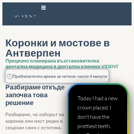
Коронки и мостове в
Антверпен
Прецизно планирана възстановителна
дентална медицина в дентална клиника VIDENT
Приблизително време за четене: около 4 минути
Разбираме откъде
започва това
Today I had a new
решение
crown placed. I
Разбираме, че изборът на
don't have the
коронка или мост рядко е
prettiest teeth,
свързан само с естетика.