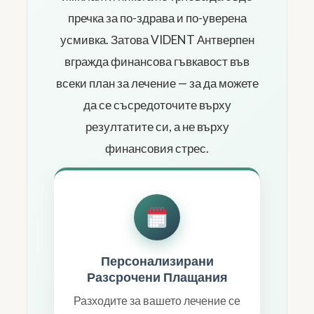
пречка за по-здрава и по-уверена
усмивка. Затова VIDENT Антверпен
вгражда финансова гъвкавост във
всеки план за лечение — за да можете
да се съсредоточите върху
резултатите си, а не върху
финансовия стрес.
Персонализирани
Разсрочени Плащания
Разходите за вашето лечение се