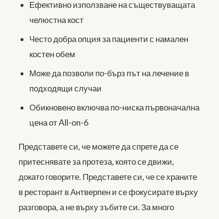
Ефективно използване на съществуващата
челюстна кост
Често добра опция за пациенти с намален
костен обем
Може да позволи по-бърз път на лечение в
подходящи случаи
Обикновено включва по-ниска първоначална
цена от All-on-6
Представете си, че можете да спрете да се
притеснявате за протеза, която се движи,
докато говорите. Представете си, че се храните
в ресторант в Антверпен и се фокусирате върху
разговора, а не върху зъбите си. За много