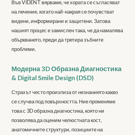
Във VIDENT вярваме, че хората се съгласяват
на лечение, когато най-накрая се почувстват
видени, информирани и защитени. Затова
нашият процес е замислен така, че да намалява
объркването, преди да третира зъбните
проблеми.
Модерна 3D Образна Диагностика
& Digital Smile Design (DSD)
Страхът често произлиза от незнанието какво
се случва под повърхността. Ние променяме
това с 3D образна диагностика, която ни
позволява да оценим челюстната кост,
анатомичните структури, позициите на