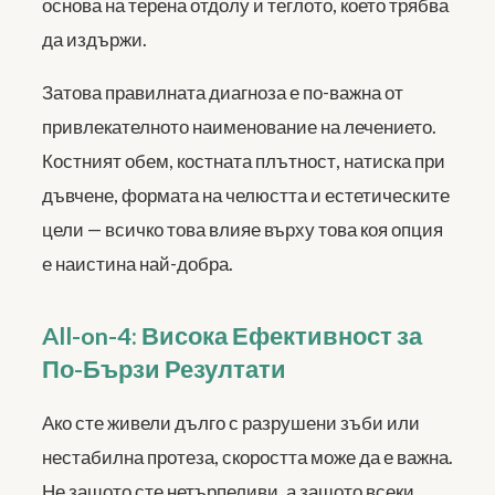
основа на терена отдолу и теглото, което трябва
да издържи.
Затова правилната диагноза е по-важна от
привлекателното наименование на лечението.
Костният обем, костната плътност, натиска при
дъвчене, формата на челюстта и естетическите
цели — всичко това влияе върху това коя опция
е наистина най-добра.
All-on-4: Висока Ефективност за
По-Бързи Резултати
Ако сте живели дълго с разрушени зъби или
нестабилна протеза, скоростта може да е важна.
Не защото сте нетърпеливи, а защото всеки