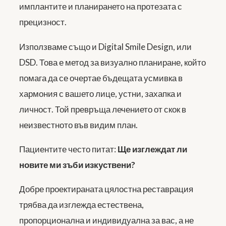
имплантите и планирането на протезата с
прецизност.
Използваме също и Digital Smile Design, или
DSD. Това е метод за визуално планиране, който
помага да се очертае бъдещата усмивка в
хармония с вашето лице, устни, захапка и
личност. Той превръща лечението от скок в
неизвестното във видим план.
Пациентите често питат:
Ще изглеждат ли
новите ми зъби изкуствени?
Добре проектираната цялостна реставрация
трябва да изглежда естествена,
пропорционална и индивидуална за вас, а не