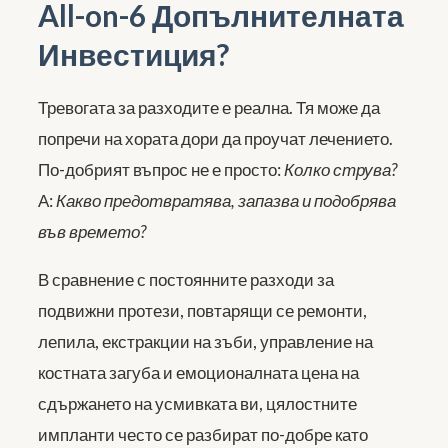
All-on-6 Допълнителната
Инвестиция?
Тревогата за разходите е реална. Тя може да
попречи на хората дори да проучат лечението.
По-добрият въпрос не е просто:
Колко струва?
А:
Какво предотвратява, запазва и подобрява
във времето?
В сравнение с постоянните разходи за
подвижни протези, повтарящи се ремонти,
лепила, екстракции на зъби, управление на
костната загуба и емоционалната цена на
сдържането на усмивката ви, цялостните
импланти често се разбират по-добре като