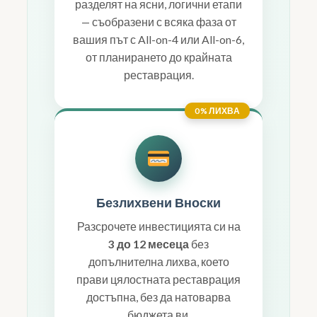
разделят на ясни, логични етапи
— съобразени с всяка фаза от
вашия път с All-on-4 или All-on-6,
от планирането до крайната
реставрация.
0% ЛИХВА
Безлихвени Вноски
Разсрочете инвестицията си на
3 до 12 месеца
без
допълнителна лихва, което
прави цялостната реставрация
достъпна, без да натоварва
бюджета ви.