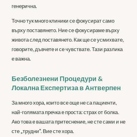
генерична.
Точно тук много клиники се фокусират само
върху поставянето. Ние се фокусираме върху
живота след поставянето. Как ще се усмихвате,
говорите, дъвчете и се чувствате. Тази разлика
е важна.
Безболезнени Процедури &
Локална Експертиза в Антверпен
За много хора, които все още не са пациенти,
най-голямата пречка е проста: страх от болка.
Ако това е вашата притеснение, не сте сами и не
сте „трудни“. Вие сте хора.