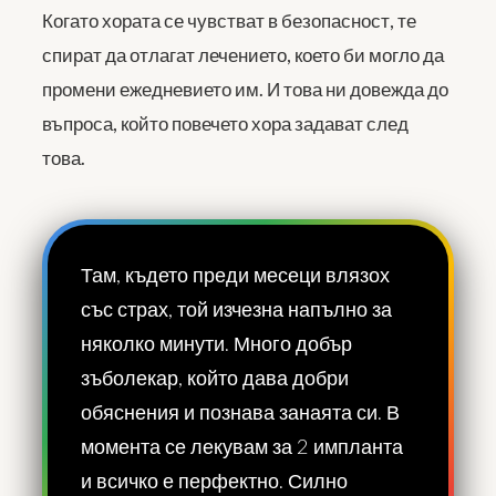
Когато хората се чувстват в безопасност, те
спират да отлагат лечението, което би могло да
промени ежедневието им. И това ни довежда до
въпроса, който повечето хора задават след
това.
Там, където преди месеци влязох
със страх, той изчезна напълно за
няколко минути. Много добър
зъболекар, който дава добри
обяснения и познава занаята си. В
момента се лекувам за 2 импланта
и всичко е перфектно. Силно