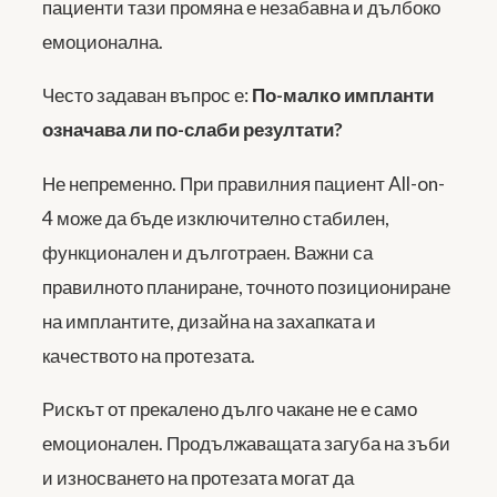
пациенти тази промяна е незабавна и дълбоко
емоционална.
Често задаван въпрос е:
По-малко импланти
означава ли по-слаби резултати?
Не непременно. При правилния пациент All-on-
4 може да бъде изключително стабилен,
функционален и дълготраен. Важни са
правилното планиране, точното позициониране
на имплантите, дизайна на захапката и
качеството на протезата.
Рискът от прекалено дълго чакане не е само
емоционален. Продължаващата загуба на зъби
и износването на протезата могат да