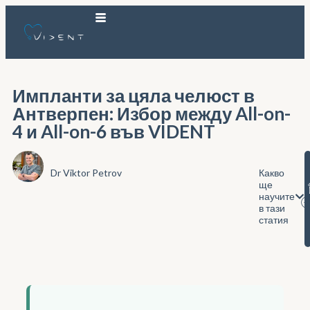
Импланти за цяла челюст в
Антверпен: Избор между All-on-
4 и All-on-6 във VIDENT
Dr Viktor Petrov
Какво
ще
научите
в тази
статия