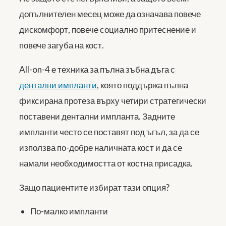
допълнителен месец може да означава повече
дискомфорт, повече социално притеснение и
повече загуба на кост.
All-on-4 е техника за пълна зъбна дъга с
дентални импланти
, която поддържа пълна
фиксирана протеза върху четири стратегически
поставени дентални импланта. Задните
импланти често се поставят под ъгъл, за да се
използва по-добре наличната кост и да се
намали необходимостта от костна присадка.
Защо пациентите избират тази опция?
По-малко импланти