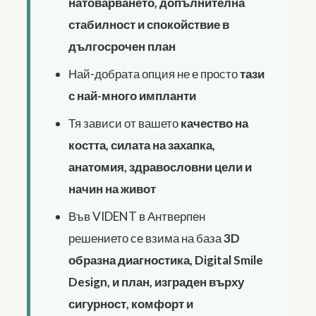
натоварването, допълнителна
стабилност и спокойствие в
дългосрочен план
Най-добрата опция не е просто
тази
с най-много импланти
Тя зависи от вашето
качество на
костта, силата на захапка,
анатомия, здравословни цели и
начин на живот
Във VIDENT в Антверпен
решението се взима на база
3D
образна диагностика, Digital Smile
Design, и план, изграден върху
сигурност, комфорт и