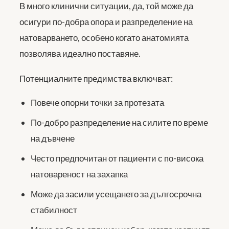
В много клинични ситуации, да, той може да
осигури по-добра опора и разпределение на
натоварването, особено когато анатомията
позволява идеално поставяне.
Потенциалните предимства включват:
Повече опорни точки за протезата
По-добро разпределение на силите по време
на дъвчене
Често предпочитан от пациенти с по-висока
натовареност на захапка
Може да засили усещането за дългосрочна
стабилност