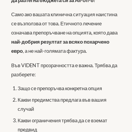
да разтегна бюджета си за All-on-6?
Само ако вашата клинична ситуация наистина
се възползва от това. Етичното лечение
означава препоръчване на опцията, която дава
най-добрия резултат за всяко похарчено
евро
, а не най-голямата фактура.
Във VIDENT прозрачността е важна. Трябва да
разберете:
Защо се препоръчва конкретна опция
Какви предимства предлага във вашия
случай
Какви ограничения трябва да се вземат
предвид