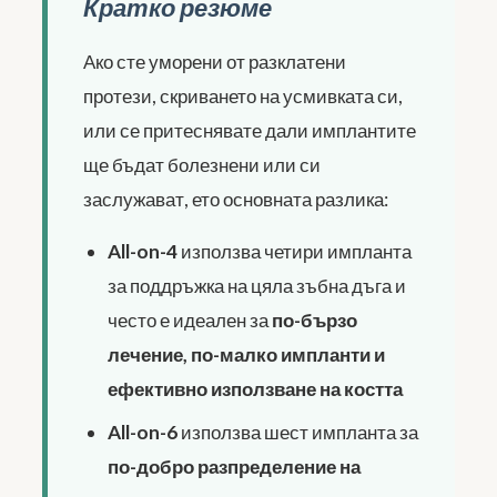
Кратко резюме
Ако сте уморени от разклатени
протези, скриването на усмивката си,
или се притеснявате дали имплантите
ще бъдат болезнени или си
заслужават, ето основната разлика:
All-on-4
използва четири импланта
за поддръжка на цяла зъбна дъга и
често е идеален за
по-бързо
лечение, по-малко импланти и
ефективно използване на костта
All-on-6
използва шест импланта за
по-добро разпределение на