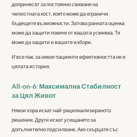
допринесат за постоянно свиване на
челюстната кост, което може да ограничи
бъдещите възможности. Затова ранната оценка
може да защити повече от вашата усмивка. Тя
може да защити и вашите избори.
И все пак, за някои пациенти ефективността не е
цялата история.
All-on-6: Максимална Стабилност
за Цял Живот
Някои хора искат най-рационализираното
решение. Други искат усещането за
допълнително подсилване. Ако скърцате със