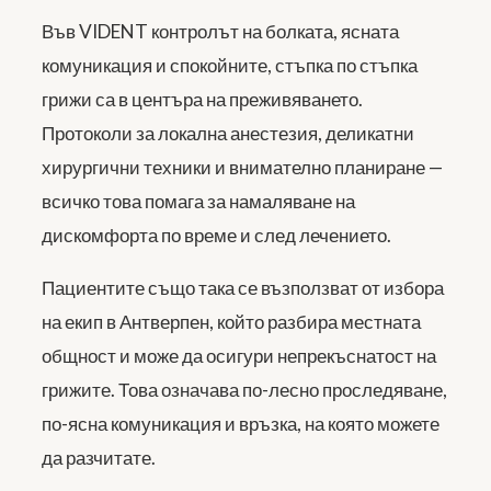
Във VIDENT контролът на болката, ясната
комуникация и спокойните, стъпка по стъпка
грижи са в центъра на преживяването.
Протоколи за локална анестезия, деликатни
хирургични техники и внимателно планиране —
всичко това помага за намаляване на
дискомфорта по време и след лечението.
Пациентите също така се възползват от избора
на екип в Антверпен, който разбира местната
общност и може да осигури непрекъснатост на
грижите. Това означава по-лесно проследяване,
по-ясна комуникация и връзка, на която можете
да разчитате.