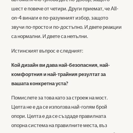
шест е повече от четири. Други приемат, че All-
on-4 винаги е по-разумният избор, защото
звучи по-просто и по-достъпно. И двете реакции
са нормални. И двете са непълни.
Истинският въпрос е следният:
Кой дизайн ви дава най-безопасния, най-
комфортния и най-трайния резултат за
вашата конкретна уста?
Помислете за това като за строеж на мост.
Целта не е да се използва най-голям брой
опори. Целта е да се създаде правилната
опорна система на правилните места, въз