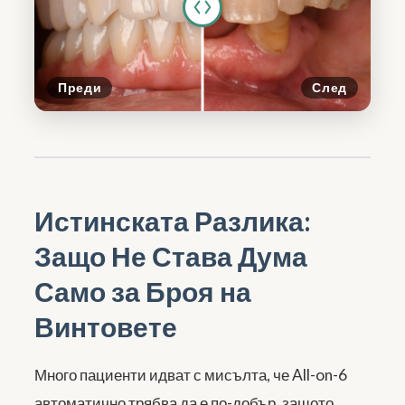
Преди
След
Истинската Разлика:
Защо Не Става Дума
Само за Броя на
Винтовете
Много пациенти идват с мисълта, че All-on-6
автоматично трябва да е по-добър, защото