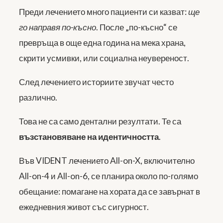
Преди лечението много пациенти си казват:
ще
го направя по-късно
. После „по-късно“ се
превръща в още една година на мека храна,
скрити усмивки, или социална неувереност.
След лечението историите звучат често
различно.
Това не са само дентални резултати. Те са
възстановяване на идентичността
.
Във VIDENT лечението All-on-X, включително
All-on-4 и All-on-6, се планира около по-голямо
обещание: помагане на хората да се завърнат в
ежедневния живот със сигурност.