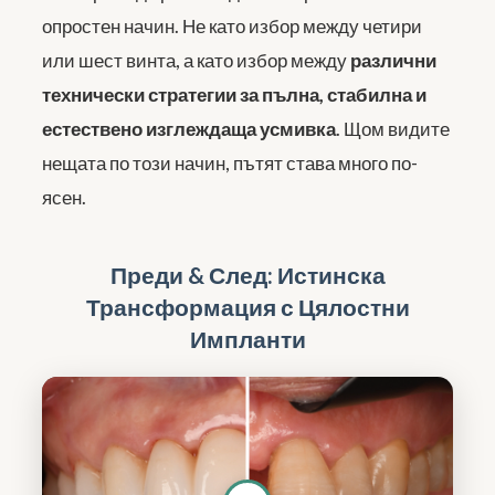
опростен начин. Не като избор между четири
или шест винта, а като избор между
различни
технически стратегии за пълна, стабилна и
естествено изглеждаща усмивка
. Щом видите
нещата по този начин, пътят става много по-
ясен.
Преди & След: Истинска
Трансформация с Цялостни
Импланти