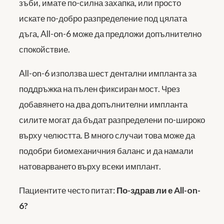
зъби, имате по-силна захапка, или просто
искате по-добро разпределение под цялата
дъга, All-on-6 може да предложи допълнително
спокойствие.
All-on-6 използва шест дентални импланта за
поддръжка на пълен фиксиран мост. Чрез
добавянето на два допълнителни импланта
силите могат да бъдат разпределени по-широко
върху челюстта. В много случаи това може да
подобри биомеханичния баланс и да намали
натоварването върху всеки имплант.
Пациентите често питат:
По-здрав ли е All-on-
6?