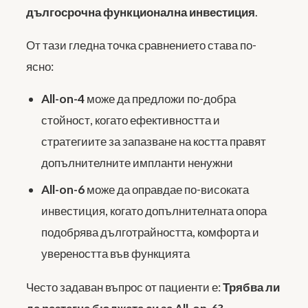
дългосрочна функционална инвестиция
.
От тази гледна точка сравнението става по-
ясно:
All-on-4
може да предложи по-добра
стойност, когато ефективността и
стратегиите за запазване на костта правят
допълнителните импланти ненужни
All-on-6
може да оправдае по-високата
инвестиция, когато допълнителната опора
подобрява дълготрайността, комфорта и
увереността във функцията
Често задаван въпрос от пациенти е:
Трябва ли