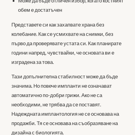
Може да бъде отличен избор, когато костният
обем е достатъчен
Представете си как захапвате храна без
колебание. Как се усмихвате на снимки, без
първо да проверявате устата си. Как планирате
години напред, чувствайки, че основата ви е
изградена за това.
Тази допълнителна стабилност може да бъде
значима. Но повече импланти не означават
автоматично по-добри грижи. Ако не са
необходими, не трябва да се поставят.
Надеждната имплантология не се основава на
продажби. Тя се основава на съобразяване на
дизайна с биологията.