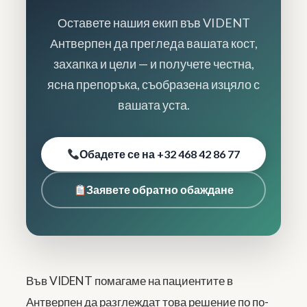
Оставете нашия екип във VIDENT
Антверпен да прегледа вашата кост,
захапка и цели — и получете честна,
ясна препоръка, съобразена изцяло с
вашата уста.
Обадете се на +32 468 42 86 77
Заявете обратно обаждане
Във VIDENT помагаме на пациентите в
Антверпен да разглеждат това решение по по-