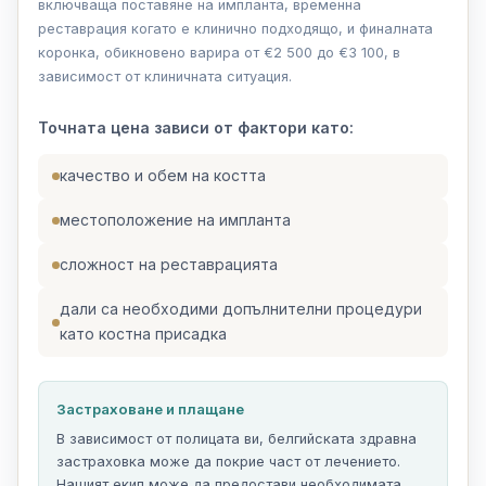
включваща поставяне на импланта, временна
реставрация когато е клинично подходящо, и финалната
коронка, обикновено варира от €2 500 до €3 100, в
зависимост от клиничната ситуация.
Точната цена зависи от фактори като:
качество и обем на костта
местоположение на импланта
сложност на реставрацията
дали са необходими допълнителни процедури
като костна присадка
Застраховане и плащане
В зависимост от полицата ви, белгийската здравна
застраховка може да покрие част от лечението.
Нашият екип може да предостави необходимата