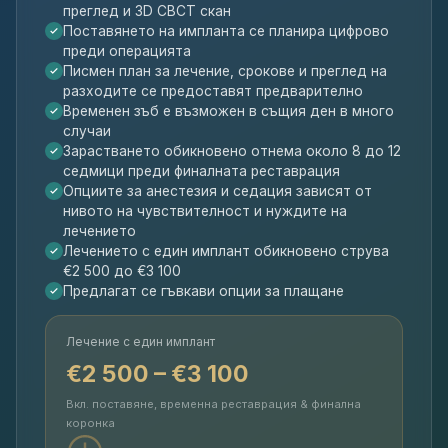
преглед и 3D CBCT скан
Поставянето на импланта се планира цифрово
преди операцията
Писмен план за лечение, срокове и преглед на
разходите се предоставят предварително
Временен зъб е възможен в същия ден в много
случаи
Зарастването обикновено отнема около 8 до 12
седмици преди финалната реставрация
Опциите за анестезия и седация зависят от
нивото на чувствителност и нуждите на
лечението
Лечението с един имплант обикновено струва
€2 500 до €3 100
Предлагат се гъвкави опции за плащане
Лечение с един имплант
€2 500 – €3 100
Вкл. поставяне, временна реставрация & финална
коронка