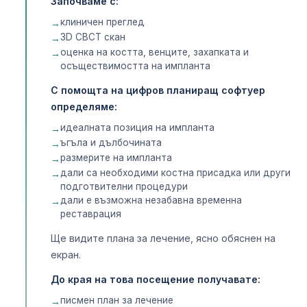
Започваме с:
клиничен преглед
3D CBCT скан
оценка на костта, венците, захапката и
осъществимостта на импланта
С помощта на цифров планиращ софтуер
определяме:
идеалната позиция на импланта
ъгъла и дълбочината
размерите на импланта
дали са необходими костна присадка или други
подготвителни процедури
дали е възможна незабавна временна
реставрация
Ще видите плана за лечение, ясно обяснен на
екран.
До края на това посещение получавате:
писмен план за лечение