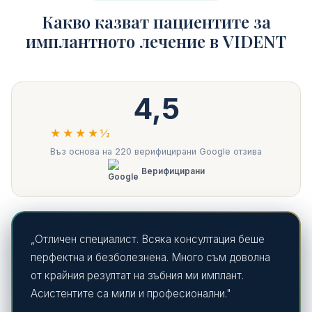
Какво казват пациентите за
имплантното лечение в VIDENT
4,5
★★★★½
Въз основа на 220 верифицирани Google отзива
Верифицирани
„Отличен специалист. Всяка консултация беше
перфектна и безболезнена. Много съм доволна
от крайния резултат на зъбния ми имплант.
Асистентите са мили и професионални."