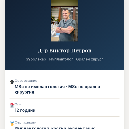
Д-р Виктор Петров
Зъболекар · Имплантолог · Орален хирург
Образование
MSc по имплантология · MSc по орална
хирургия
Опит
12 години
Сертификати
Имплантология, костна аугментация,