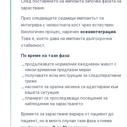
След поставянето на импланта започва фазата на
зарастване.
През следващите седмици имплантът се
интегрира с челюстната кост чрез естествен
биологичен процес, наречен
осеоинтеграция
.
Това е, което дава на импланта дългосрочна
стабилност.
По време на тази фаза:
продължавате нормалния ежедневен живот с
някои временни предпазни мерки
получавате ясни инструкции за следоперативни
грижи
насоките за орална хигиена са адаптирани към
вашата ситуация
планират се проследяващи посещения за
наблюдение на зарастването
Времето за зарастване варира от пациент до
пациент, но в много случаи тази фаза отнема