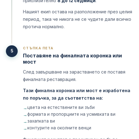
приблизително
8 до 12 седмици
.
Нашият екип остава на разположение през целия
период, така че никога не се чудите дали всичко
протича нормално.
СТЪПКА ПЕТА
5
Поставяне на финалната коронка или
мост
След завършване на зарастването се поставя
финалната реставрация.
Тази финална коронка или мост е изработена
по поръчка, за да съответства на:
цвета на естествените ви зъби
формата и пропорциите на усмивката ви
захапката ви
контурите на околните венци