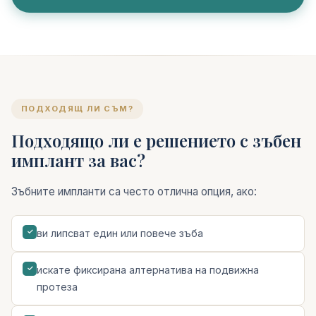
ПОДХОДЯЩ ЛИ СЪМ?
Подходящо ли е решението с зъбен
имплант за вас?
Зъбните импланти са често отлична опция, ако:
ви липсват един или повече зъба
✓
искате фиксирана алтернатива на подвижна
✓
протеза