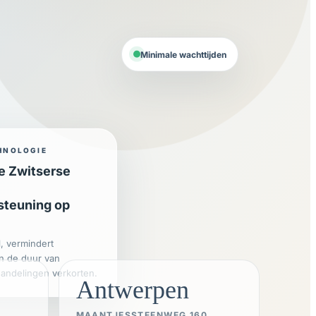
Minimale wachttijden
HNOLOGIE
e Zwitserse
steuning op
l, vermindert
n de duur van
andelingen verkorten.
Antwerpen
MAANTJESSTEENWEG 160