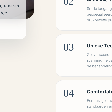
02
ij creëren
Snelle toegang
rige
gespecialiseer
drukbezette pra
03
Unieke Te
Geavanceerde Z
scanning helpe
de behandeling
04
Comfortab
Een rustige, m
standaarden en