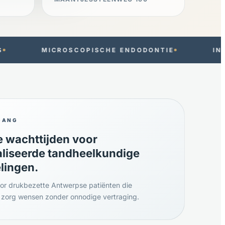
OPISCHE ENDODONTIE
INTRAORALE SCANNIN
GANG
 wachttijden voor
aliseerde tandheelkundige
lingen.
r drukbezette Antwerpse patiënten die
le zorg wensen zonder onnodige vertraging.