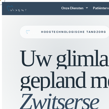
Onze Diensten
Patiënter
HOOGTECHNOLOGISCHE TANDZORG
Uw glimla
gepland m
Zwitserse