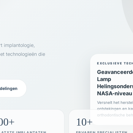
t implantologie,
met technologieën die
EXCLUSIEVE TEC
Geavanceerd
Lamp
Helingsonder
delingen
NASA-niveau
Versnelt het herste
ontstekingen en ka
orthodontische beh
00+
10+
AATSTE IMPLANTATEN
ERVAREN SPECIALISTEN