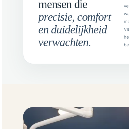
mensen die
ve
precisie, comfort
wa
mo
en duidelijkheid
VI
he
verwachten.
be