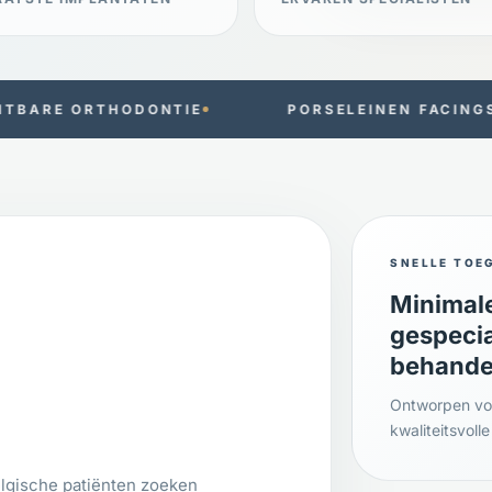
IE
PORSELEINEN FACINGS
MICROSC
SNELLE TOE
Minimale
gespeci
behande
Ontworpen voo
kwaliteitsvol
lgische patiënten zoeken