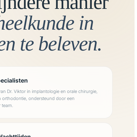
ijndere manier
heelkunde in
n te beleven.
ecialisten
an Dr. Viktor in implantologie en orale chirurgie,
in orthodontie, ondersteund door een
r team.
Wachttijden