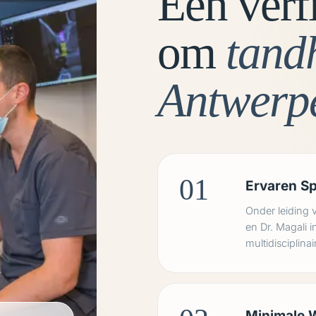
Een verf
om
tand
Antwerpe
01
Ervaren Sp
Onder leiding v
en Dr. Magali 
multidisciplinai
Minimale 