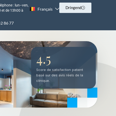
léphone : lun–ven,
Dringend
Français
English
 et de 13h00 à
42 86 77
4.5
Score de satisfaction patient
basé sur des avis réels de la
clinique.