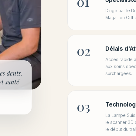
01
Dirigé par le Dr
Magali en Ortho
02
Délais d'A
Accès rapide au
aux soins spéci
es dents.
surchargées.
et santé
03
Technolog
La Lampe Suiss
le scanner 3D 
le début du tra