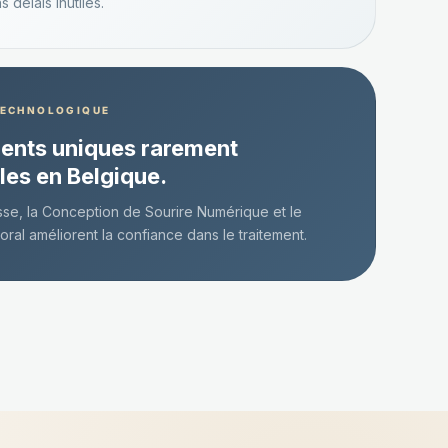
s délais inutiles.
TECHNOLOGIQUE
ents uniques rarement
les en Belgique.
se, la Conception de Sourire Numérique et le
oral améliorent la confiance dans le traitement.