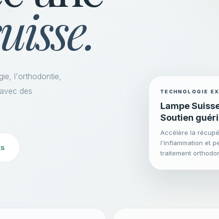
uisse.
ie, l'orthodontie,
 avec des
TECHNOLOGIE EX
Lampe Suiss
Soutien guér
Accélère la récupér
l'inflammation et p
ts
traitement orthodo