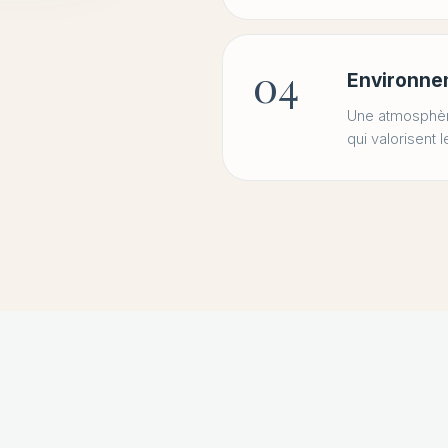
04
Environne
Une atmosphère
qui valorisent 