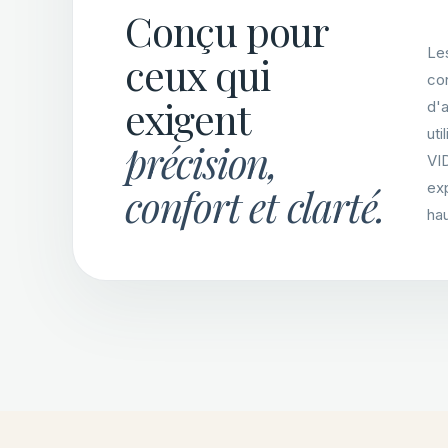
Conçu pour
Le
ceux qui
con
exigent
d'a
uti
précision,
VI
ex
confort et clarté.
ha