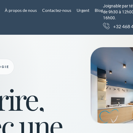
Joignable par té
À propos de nous
Contactez-nous
Urgent
Blog
de 9h30 à 12h00
16h00.
+32 468 
OGIE
ire,
ec une