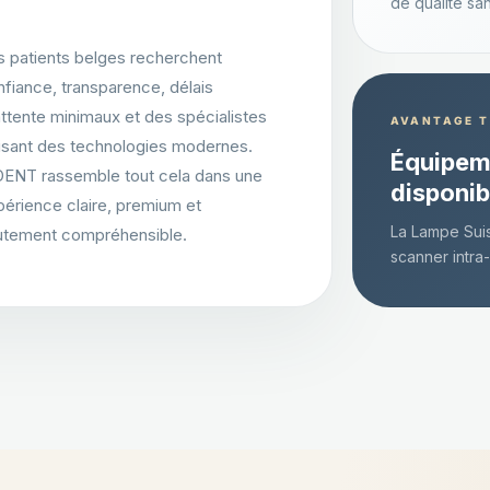
de qualité san
s patients belges recherchent
fiance, transparence, délais
ttente minimaux et des spécialistes
AVANTAGE 
lisant des technologies modernes.
Équipem
DENT rassemble tout cela dans une
disponib
périence claire, premium et
La Lampe Suis
utement compréhensible.
scanner intra-