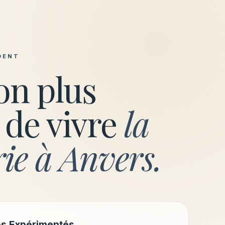
DENT
on plus
 de vivre
la
rie à Anvers.
es Expérimentés