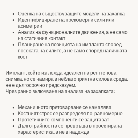
Оценка на съществуващите модели на захапка
Идентифициране на прекомерни сили или
асиметрии
Анализ на функционалните движения, а не само
на статичния контакт
Планиране на позицията на импланта според
посоката на силите, а не само според наличната
кост
Имплант, който изглежда идеален на рентгенова
снимка, но се намира в неблагоприятна силова среда,
не е дългосрочно предсказуем.
Чрез ранно включване на анализа на захапката:
Механичното претоварване се намалява
Костният стрес се разпределя по-равномерно
Протетичните компоненти се защитават
Дълготрайността се превръща в проектирана
характеристика, а не в надежда