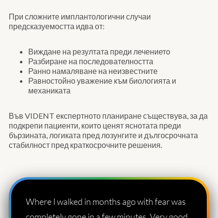
При сложните имплантологични случаи
предсказуемостта идва от:
Виждане на резултата преди лечението
Разбиране на последователността
Ранно намаляване на неизвестните
Равностойно уважение към биологията и
механиката
Във VIDENT експертното планиране съществува, за да
подкрепи пациенти, които ценят яснотата преди
бързината, логиката пред лозунгите и дългосрочната
стабилност пред краткосрочните решения.
Where I walked in months ago with fear was
completely gone in a few minutes. Very good