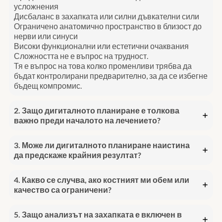
усложнения
Дисбаланс в захапката или силни дъвкателни сили
Ограничено анатомично пространство в близост до
нерви или синуси
Високи функционални или естетични очаквания
Сложността не е въпрос на трудност.
Тя е въпрос на това колко променливи трябва да
бъдат контролирани предварително, за да се избегне
бъдещ компромис.
2. Защо дигиталното планиране е толкова
важно преди началото на лечението?
3. Може ли дигиталното планиране наистина
да предскаже крайния резултат?
4. Какво се случва, ако костният ми обем или
качество са ограничени?
5. Защо анализът на захапката е включен в