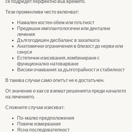
се подредят перфектно във времето.
Тези променливи често включват:
Намален костен обем или плътност
Предишни имплантологични или дентални
лечения
Дългогодишен дисбаланс в захапката
Анатомични ограничения в близост до нерви или
синуси
Естетични изисквания, комбинирани с
функционално натоварване
Високи очаквания за дълготрайност и стабилност
В такива случаи само опитът не е достатъчен.
От значение е как се вземат решенията преди началото
на лечението.
Сложните случаи изискват:
По-малко предположения
Повече измервания
Ясна последователност