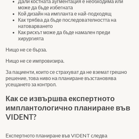
Дали костната аугментация е необходима или
може да бъде избегната
Кой дизайн на импланта е най-подходящ
Как трябва да бъде последователността на
натоварването
Как рискът може да бъде намален преди
хирургията
Нищо не се бърза.
Нищо не се импровизира.
За пациенти, които се страхуват да не вземат грешно
решение, това ниво на планиране възстановява
усещането за контрол.
Как се извършва експертното
имплантологично планиране във
VIDENT?
Експертното планиране във VIDENT следва