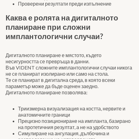
Проверени резултати преди изпълнение
Каква е ролята на дигиталното
планиране при сложни
имплантологични случаи?
Дигиталното планиране е мястото, където
несигурността се превръща в данни.
Във VIDENT сложните имплантологични случаи никога
не се планират изолирано или само на стола.
Те се планират в дигитална среда, в която всеки
параметър може да бъде оценен заедно.
Дигиталното планиране позволява:
Триизмерна визуализация на костта, нервите и
анатомичните граници
Прецизно позициониране на импланта, базирано
на протетичния резултат, а не на удобството
Симулиране на ангулация, дълбочина и