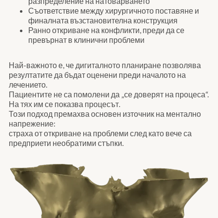
разпределение на натоварването
Съответствие между хирургичното поставяне и
финалната възстановителна конструкция
Ранно откриване на конфликти, преди да се
превърнат в клинични проблеми
Най-важното е, че дигиталното планиране позволява
резултатите да бъдат оценени преди началото на
лечението.
Пациентите не са помолени да „се доверят на процеса“.
На тях им се показва процесът.
Този подход премахва основен източник на ментално
напрежение:
страха от откриване на проблеми след като вече са
предприети необратими стъпки.