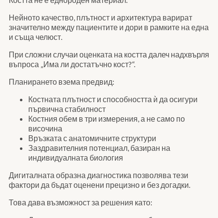
Нейното качество, плътност и архитектура варират
значително между пациентите и дори в рамките на една
и съща челюст.
При сложни случаи оценката на костта далеч надхвърля
въпроса „Има ли достатъчно кост?“.
Планирането взема предвид:
Костната плътност и способността ѝ да осигури
първична стабилност
Костния обем в три измерения, а не само по
височина
Връзката с анатомичните структури
Заздравителния потенциал, базиран на
индивидуалната биология
Дигиталната образна диагностика позволява тези
фактори да бъдат оценени прецизно и без догадки.
Това дава възможност за решения като: