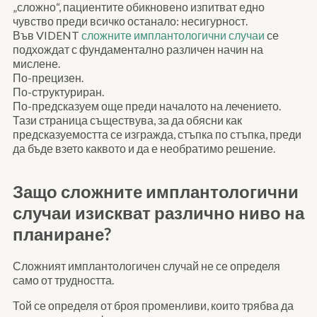
„сложно“, пациентите обикновено изпитват едно
чувство преди всичко останало: несигурност.
Във VIDENT
сложните имплантологични случаи
се
подхождат с фундаментално различен начин на
мислене.
По-прецизен.
По-структуриран.
По-предсказуем още преди началото на лечението.
Тази страница съществува, за да обясни как
предсказуемостта се изгражда, стъпка по стъпка, преди
да бъде взето каквото и да е необратимо решение.
Защо сложните имплантологични
случаи изискват различно ниво на
планиране?
Сложният имплантологичен случай не се определя
само от трудността.
Той се определя от броя променливи, които трябва да