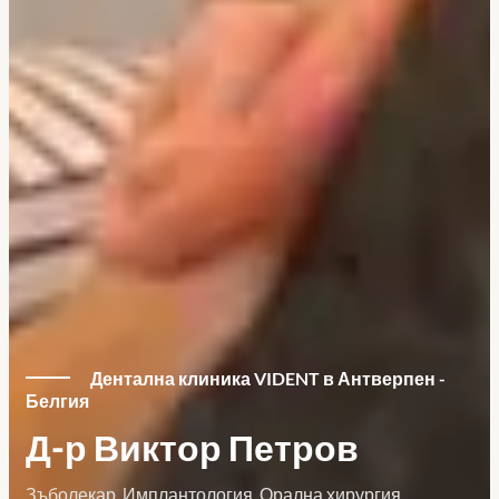
Дентална клиника VIDENT в Антверпен -
Белгия
Д-р Виктор Петров
Зъболекар, Имплантология, Орална хирургия,