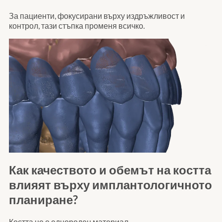
За пациенти, фокусирани върху издръжливост и
контрол, тази стъпка променя всичко.
Как качеството и обемът на костта
влияят върху имплантологичното
планиране?
Костта не е еднороден материал.