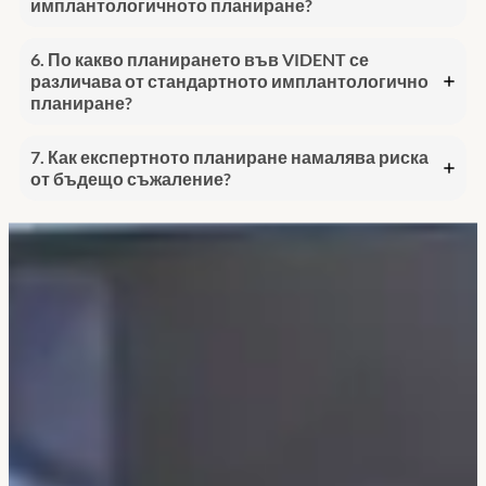
имплантологичното планиране?
6. По какво планирането във VIDENT се
различава от стандартното имплантологично
планиране?
7. Как експертното планиране намалява риска
от бъдещо съжаление?