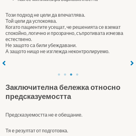
Този подход не цели да впечатлява.
Той цели да успокоява.
Когато пациентите усещат, че решенията се вземат
спокойно, логично и прозрачно, съпротивата изчезва
естествено.
Не защото са били убеждавани.
А защото нищо не изглежда неконтролируемо.
No Caption
No Caption
Заключителна бележка относно
предсказуемостта
Предсказуемостта не е обещание.
Тя е резултат от подготовка.