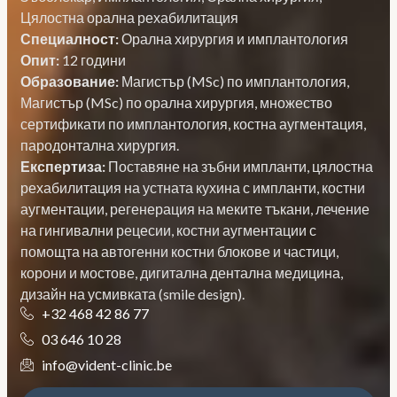
Цялостна орална рехабилитация
Специалност:
Орална хирургия и имплантология
Опит:
12 години
Образование:
Магистър (MSc) по имплантология,
Магистър (MSc) по орална хирургия, множество
сертификати по имплантология, костна аугментация,
пародонтална хирургия.
Експертиза:
Поставяне на зъбни импланти, цялостна
рехабилитация на устната кухина с импланти, костни
аугментации, регенерация на меките тъкани, лечение
на гингивални рецесии, костни аугментации с
помощта на автогенни костни блокове и частици,
корони и мостове, дигитална дентална медицина,
дизайн на усмивката (smile design).
+32 468 42 86 77
03 646 10 28
info@vident-clinic.be