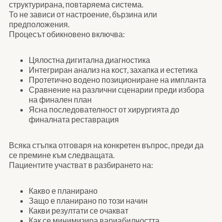
структурирана, повтаряема система.
То не зависи от настроение, бързина или
предположения.
Процесът обикновено включва:
Цялостна дигитална диагностика
Интегриран анализ на кост, захапка и естетика
Протетично водено позициониране на импланта
Сравнение на различни сценарии преди избора
на финален план
Ясна последователност от хирургията до
финалната реставрация
Всяка стъпка отговаря на конкретен въпрос, преди да
се премине към следващата.
Пациентите участват в разбирането на:
Какво е планирано
Защо е планирано по този начин
Какви резултати се очакват
Как се минимизира вариабилността