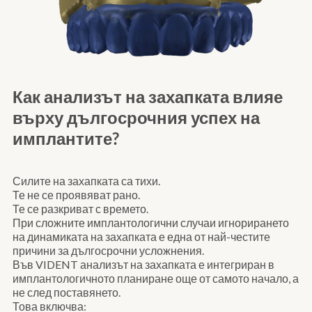
Как анализът на захапката влияе
върху дългосрочния успех на
имплантите?
Силите на захапката са тихи.
Те не се проявяват рано.
Те се разкриват с времето.
При сложните имплантологични случаи игнорирането
на динамиката на захапката е една от най-честите
причини за дългосрочни усложнения.
Във VIDENT анализът на захапката е интегриран в
имплантологичното планиране още от самото начало, а
не след поставянето.
Това включва: