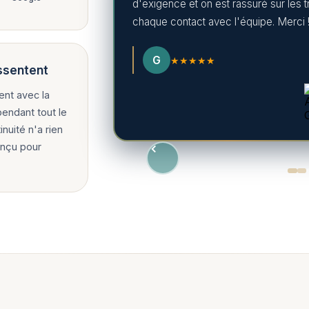
d'exigence et on est rassuré sur les t
chaque contact avec l'équipe. Merci 
G
★★★★★
essentent
ent avec la
endant tout le
nuité n'a rien
onçu pour