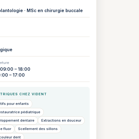
lantologie · MSc en chirurgie buccale
lgique
rture
 09:00 – 18:00
0:00 – 17:00
ATRIQUES CHEZ VIDENT
tifs pour enfants
estauratrice pédiatrique
eloppement dentaire
Extractions en douceur
e fluor
Scellement des sillons
couleur dent