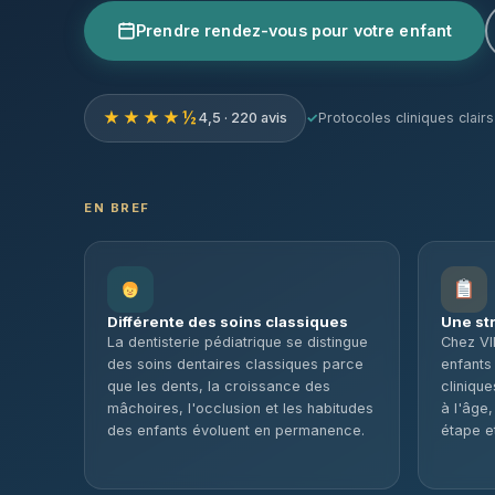
Prendre rendez-vous pour votre enfant
★★★★½
4,5 · 220 avis
Protocoles cliniques clairs
EN BREF
Différente des soins classiques
Une str
La dentisterie pédiatrique se distingue
Chez VI
des soins dentaires classiques parce
enfants
que les dents, la croissance des
cliniqu
mâchoires, l'occlusion et les habitudes
à l'âge,
des enfants évoluent en permanence.
étape et