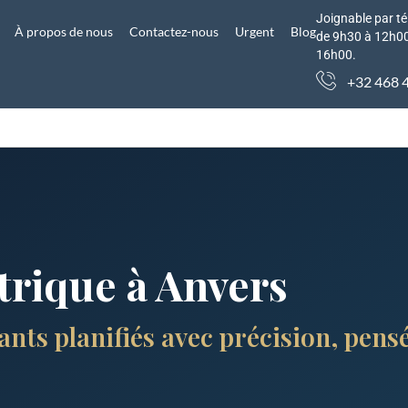
Joignable par té
À propos de nous
Contactez-nous
Urgent
Blog
de 9h30 à 12h00
16h00.
+32 468 
trique à Anvers
ants planifiés avec précision, pens