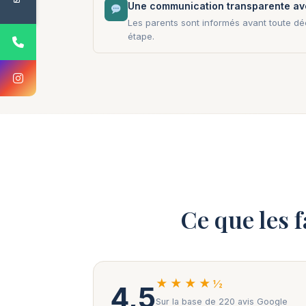
Une communication transparente av
Les parents sont informés avant toute dé
étape.
Ce que les 
★★★★½
4,5
Sur la base de 220 avis Google