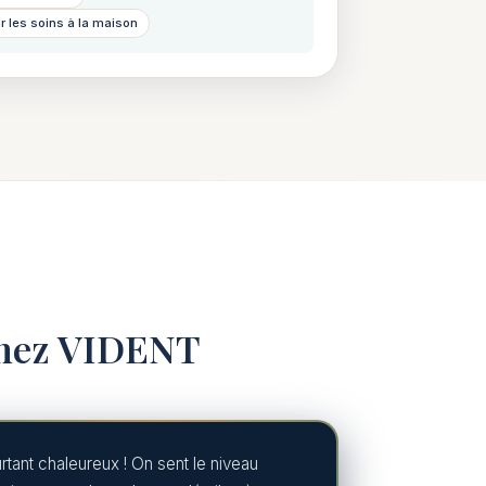
r les soins à la maison
 chez VIDENT
rtant chaleureux ! On sent le niveau