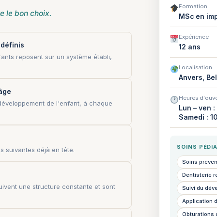
Formation
e le bon choix.
MSc en imp
Expérience
définis
12 ans
ants reposent sur un système établi,
Localisation
Anvers, Be
âge
Heures d'ouve
développement de l'enfant, à chaque
Lun – ven :
Samedi : 1
SOINS PÉDI
s suivantes déjà en tête.
Soins préven
Dentisterie r
suivent une structure constante et sont
Suivi du dév
Application d
Obturations 