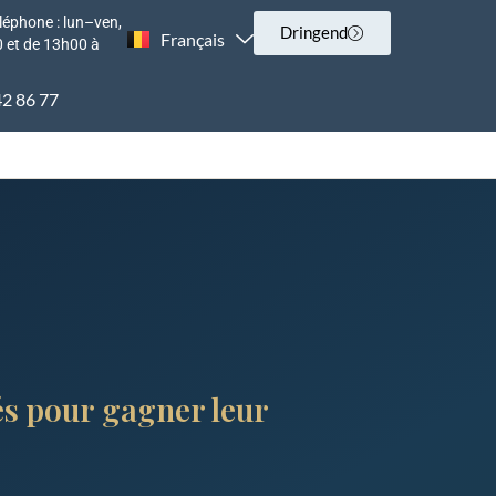
léphone : lun–ven,
Dringend
Français
English
 et de 13h00 à
42 86 77
és pour gagner leur