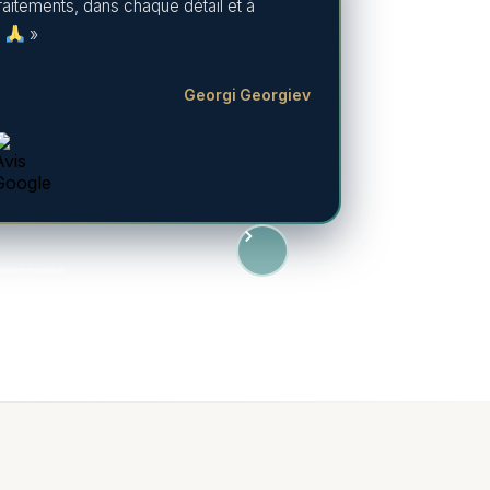
raitements, dans chaque détail et à
!
»
Georgi Georgiev