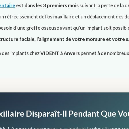
entaire
est dans les 3 premiers mois
suivant la perte de la d
n rétrécissement de l’os maxillaire et un déplacement des d
besoin d’une greffe osseuse avant qu’un implant soit possibl
tructure faciale, l’alignement de votre morsure et votre 
e des implants chez
VIDENT à Anvers
permet à de nombreux p
illaire Disparaît-Il Pendant Que Vo
NT Anvers et découvrez le calendrier le plus sûr pour rest