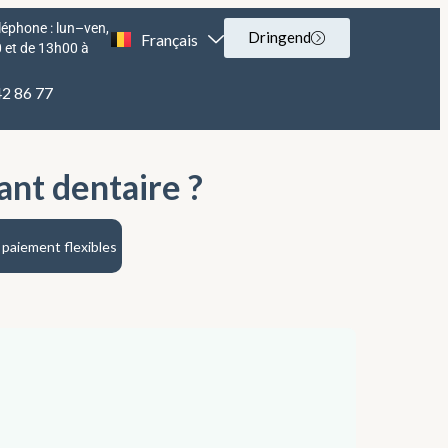
léphone : lun–ven,
Dringend
Français
English
 et de 13h00 à
2 86 77
nt dentaire ?
paiement flexibles