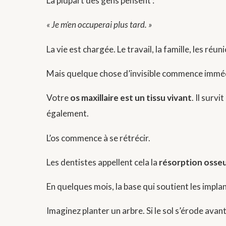
La plupart des gens pensent :
« Je m’en occuperai plus tard. »
La vie est chargée. Le travail, la famille, les réu
Mais quelque chose d’invisible commence imméd
Votre
os maxillaire est un tissu vivant
. Il surv
également.
L’os commence à se rétrécir.
Les dentistes appellent cela la
résorption osse
En quelques mois, la base qui soutient les imp
Imaginez planter un arbre. Si le sol s’érode avant l