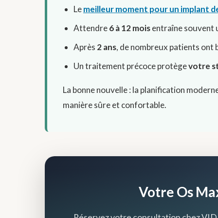
Le
meilleur moment pour un implant d
Attendre
6 à 12 mois
entraîne souvent u
Après
2 ans
, de nombreux patients ont 
Un traitement précoce protège
votre s
La bonne nouvelle : la planification modern
manière sûre et confortable.
Votre Os Max
Réservez votre consultation chez VIDE