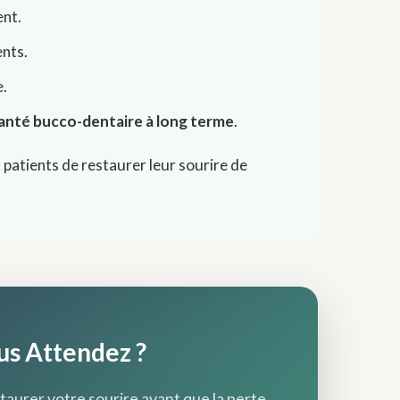
ent.
ents.
e.
santé bucco-dentaire à long terme
.
atients de restaurer leur sourire de
us Attendez ?
aurer votre sourire avant que la perte