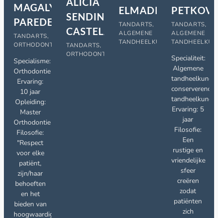
ALICIA
MAGALY
PETKOV
ELMADI
SENDIN
PAREDES
TANDARTS,
TANDARTS,
CASTELAO
ALGEMENE
ALGEMENE
TANDARTS,
TANDHEELKUN
TANDHEELKUNDE
ORTHODONTIE
TANDARTS,
ORTHODONTIE
Specialiteit:
Specialisme:
Algemene
Orthodontie
tandheelkunde,
Ervaring:
conserverende
10 jaar
tandheelkunde
Opleiding:
Ervaring: 5
Master
jaar
Orthodontie
Filosofie:
Filosofie:
Een
"Respect
rustige en
voor elke
vriendelijke
patiënt,
sfeer
zijn/haar
creëren
behoeften
zodat
en het
patiënten
bieden van
zich
hoogwaardige