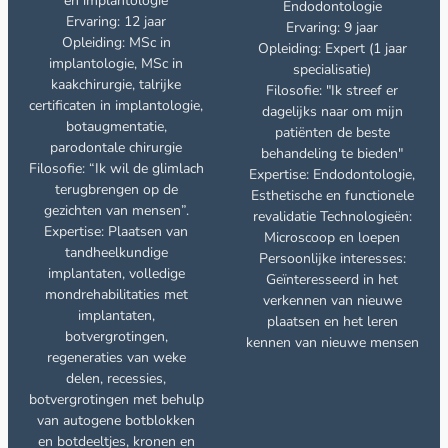
en implantologie
Endodontologie
Ervaring: 12 jaar
Ervaring: 9 jaar
Opleiding: MSc in
Opleiding: Expert (1 jaar
implantologie, MSc in
specialisatie)
kaakchirurgie, talrijke
Filosofie: "Ik streef er
certificaten in implantologie,
dagelijks naar om mijn
botaugmentatie,
patiënten de beste
parodontale chirurgie
behandeling te bieden"
Filosofie: “Ik wil de glimlach
Expertise: Endodontologie,
terugbrengen op de
Esthetische en functionele
gezichten van mensen”.
revalidatie Technologieën:
Expertise: Plaatsen van
Microscoop en loepen
tandheelkundige
Persoonlijke interesses:
implantaten, volledige
Geïnteresseerd in het
mondrehabilitaties met
verkennen van nieuwe
implantaten,
plaatsen en het leren
botvergrotingen,
kennen van nieuwe mensen
regeneraties van weke
delen, recessies,
botvergrotingen met behulp
van autogene botblokken
en botdeeltjes, kronen en