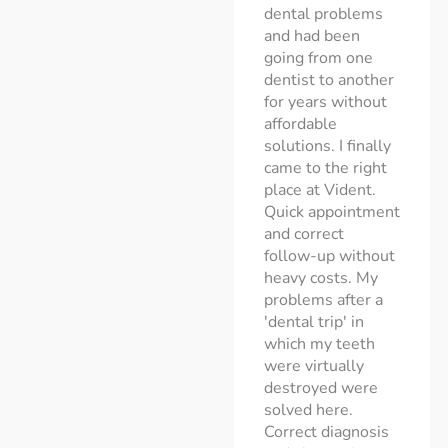
 Dr Petrov and
dental problems
to have
 satisfied with
and had been
crown p
, modern space,
going from one
don't h
ace that I
dentist to another
nicest 
rsonally
for years without
dentist
commend, I have
affordable
makes 
en to several
solutions. I finally
fresh o
ntists and this
came to the right
staff m
e stands head
place at Vident.
also in
d shoulders
Quick appointment
friendl
ove the rest, I
and correct
in 6 mo
ceived perfect
follow-up without
lp in the Dutch
heavy costs. My
-Medi
nguage, still a
problems after a
Verpl
ung dentist and
'dental trip' in
he If he
which my teeth
ntinues to work
were virtually
ke this, he has a
destroyed were
ight future
solved here.
ead of him.
Correct diagnosis