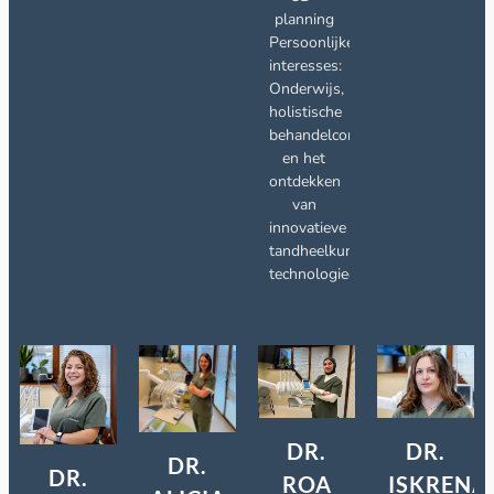
planning
Persoonlijke
interesses:
Onderwijs,
holistische
behandelconcepten
en het
ontdekken
van
innovatieve
tandheelkundige
technologieën
DR.
DR.
DR.
DR.
ISKRENA
ROA