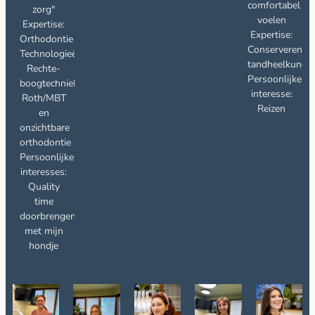
comfortabel
zorg"
voelen
Expertise:
Expertise:
Orthodontie
Conserverende
Technologieën:
tandheelkunde
Rechte-
Persoonlijke
boogtechniek
interesse:
Roth/MBT
Reizen
en
onzichtbare
orthodontie
Persoonlijke
interesses:
Quality
time
doorbrengen
met mijn
hondje