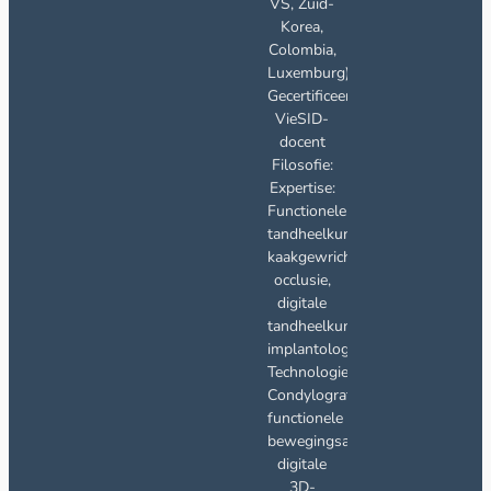
VS, Zuid-
Korea,
Colombia,
Luxemburg);
Gecertificeerd
VieSID-
docent
Filosofie:
Expertise:
Functionele
tandheelkunde,
kaakgewrichtsbehandeling,
occlusie,
digitale
tandheelkunde,
implantologie
Technologieën:
Condylografie,
functionele
bewegingsanalyse,
digitale
3D-