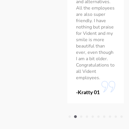
ank you for the
and alternatives.
od care
All the employees
are also super
friendly. I have
achid Saddiki
nothing but praise
for Vident and my
smile is more
beautiful than
ever, even though
I am a bit older.
Congratulations to
all Vident
employees.
-Kratty 01