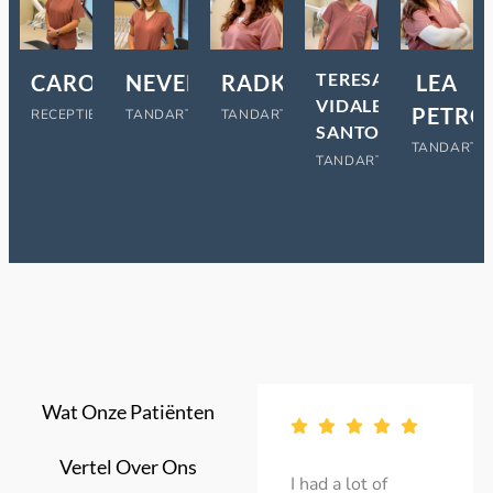
TERESA
LEA
CAROLINE
NEVENA
RADKA
VIDALES
PETRO
RECEPTIEASSISTENT
TANDARTSASSISTENT
TANDARTSASSISTENT
SANTOS
TANDARTSA
TANDARTSASSISTENT
Wat Onze Patiënten
Vertel Over Ons
am being treated
I had a lot of
Today I