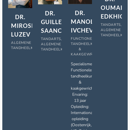
OUMAIM
DR.
DR.
EDKHICH
DR.
MANOL
GUILLERMO
MIROSLAV
TANDARTS,
IVCHEV
SAANCHEZ
ALGEMENE
LUZEV
TANDHEELKUN
FUNCTIONELE
TANDARTS,
ALGEMENE
TANDHEELKUNDE
ALGEMENE
TANDHEELKUNDE
&
TANDHEELKUNDE
KAAKGEWRICHTSSPECIALIST
Specialisme:
Functionele
tandheelkunde
&
kaakgewrichtsstoornissen​
Ervaring:
13 jaar
Opleiding:
Internationale
opleiding
(Oostenrijk,