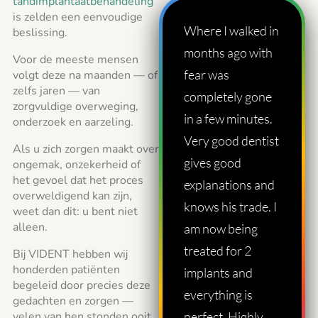
tandimplantaatbehandeling
is zelden een eenvoudige
Where I walked in
beslissing.
months ago with
Voor de meeste mensen
fear was
volgt deze na maanden — of
zelfs jaren — van
completely gone
zorgvuldige overweging,
in a few minutes.
onderzoek en aarzeling.
Very good dentist
Als u zich zorgen maakt over
gives good
ongemak, onzekerheid of
het gevoel dat het proces
explanations and
overweldigend kan zijn,
knows his trade. I
weet dan dit: u bent niet
alleen.
am now being
treated for 2
Bij VIDENT hebben wij
honderden patiënten
implants and
begeleid door precies deze
everything is
gedachten en zorgen —
velen van hen stonden ooit
perfect. Highly