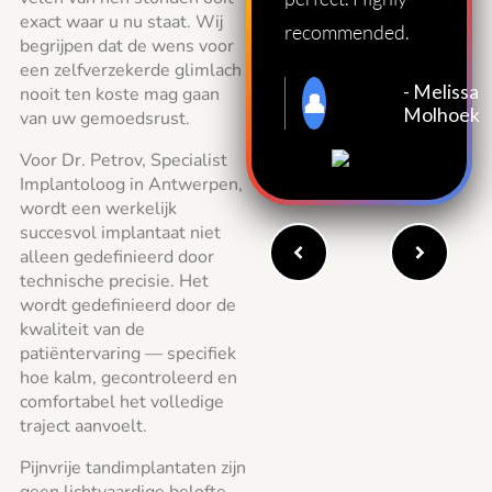
exact waar u nu staat. Wij
recommended.
begrijpen dat de wens voor
een zelfverzekerde glimlach
- Melissa
nooit ten koste mag gaan
★★★★★
Molhoek
van uw gemoedsrust.
Voor Dr. Petrov, Specialist
Implantoloog in Antwerpen,
wordt een werkelijk
succesvol implantaat niet
alleen gedefinieerd door
technische precisie. Het
wordt gedefinieerd door de
kwaliteit van de
patiëntervaring — specifiek
hoe kalm, gecontroleerd en
comfortabel het volledige
traject aanvoelt.
Pijnvrije tandimplantaten zijn