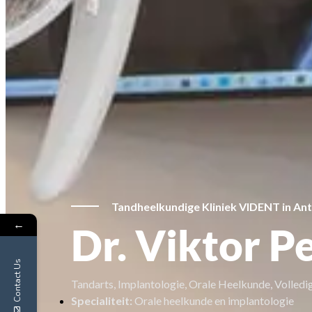
Tandheelkundige Kliniek VIDENT in An
←
Dr. Viktor P
Contact Us
Tandarts, Implantologie, Orale Heelkunde, Volledi
Specialiteit:
Orale heelkunde en implantologie