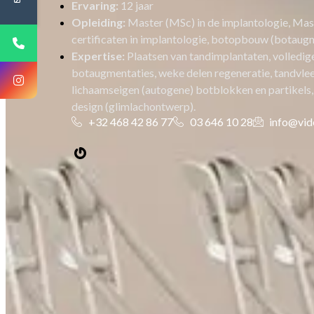
Ervaring:
12 jaar
Opleiding:
Master (MSc) in de implantologie, Maste
certificaten in implantologie, botopbouw (botaugm
Expertise:
Plaatsen van tandimplantaten, volledig
botaugmentaties, weke delen regeneratie, tandvl
lichaamseigen (autogene) botblokken en partikels,
design (glimlachontwerp).
+32 468 42 86 77
03 646 10 28
info@vide