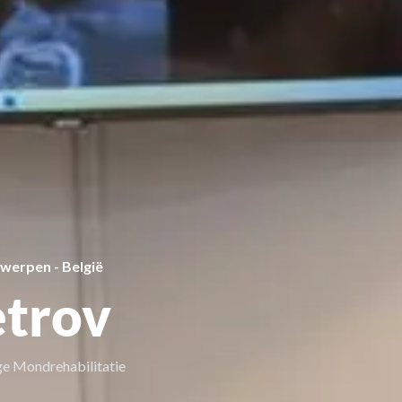
twerpen - België
etrov
ge Mondrehabilitatie