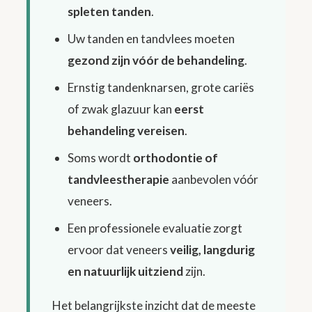
spleten tanden
.
Uw tanden en tandvlees moeten
gezond zijn vóór de behandeling
.
Ernstig tandenknarsen, grote cariës
of zwak glazuur kan
eerst
behandeling vereisen
.
Soms wordt
orthodontie of
tandvleestherapie
aanbevolen vóór
veneers.
Een professionele evaluatie zorgt
ervoor dat veneers
veilig, langdurig
en natuurlijk uitziend
zijn.
Het belangrijkste inzicht dat de meeste